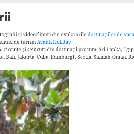
ii
otografii și videoclipuri din explorările
destinațiilor de vac
enției de turism
Avanti Holiday
.
ță, circuite și sejururi din destinații precum: Sri Lanka, E
za, Bali, Jakarta, Cuba, Edinburgh-Scotia, Salalah-Oman, Ri